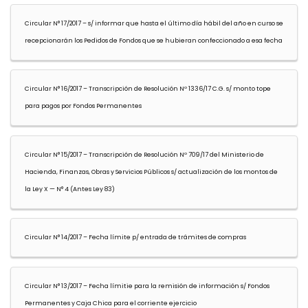
Circular N° 17/2017 – s/ informar que hasta el último día hábil del año en curso se
recepcionarán los Pedidos de Fondos que se hubieran confeccionado a esa fecha
Circular N° 16/2017 – Transcripción de Resolución Nº 1336/17 C.G. s/ monto tope
para pagos por Fondos Permanentes
Circular N° 15/2017 – Transcripción de Resolución Nº 709/17 del Ministerio de
Hacienda, Finanzas, Obras y Servicios Públicos s/ actualización de los montos de
la Ley X — N° 4 (Antes Ley 83)
Circular N° 14/2017 – Fecha límite p/ entrada de trámites de compras
Circular N° 13/2017 – Fecha límitie para la remisión de información s/ Fondos
Permanentes y Caja Chica para el corriente ejercicio