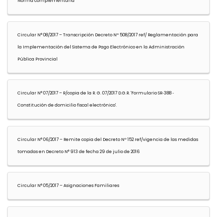
Norma complementaria”
Circular N° 08/2017 – Transcripción Decreto Nº 508/2017 ref/ Reglamentación para
la Implementación del Sistema de Pago Electrónico en la Administración
Pública Provincial
Circular N° 07/2017 – R/copia de la R. G. 07/2017 D.G.R. 'Formulario SR‐388 ‐
Constitución de domicilio fiscal electrónico'.
Circular N° 06/2017 – Remite copia del Decreto Nº 152 ref/vigencia de las medidas
tomadas en Decreto N° 913 de fecha 29 de julio de 2016
Circular N° 05/2017 – Asignaciones Familiares