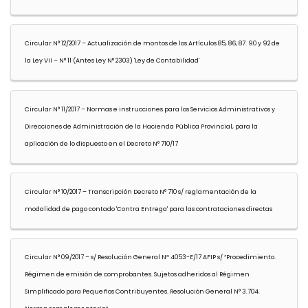
Circular N° 12/2017 – Actualización de montos de los Artículos 85, 86, 87. 90 y 92 de
la Ley VII – N° 11 (Antes Ley N° 2303) 'Ley de Contabilidad'
Circular N° 11/2017 – Normas e instrucciones para los Servicios Administrativos y
Direcciones de Administración de la Hacienda Pública Provincial, para la
aplicación de lo dispuesto en el Decreto N° 710/17
Circular N° 10/2017 – Transcripción Decreto N° 710 s/ reglamentación de la
modalidad de pago contado 'Contra Entrega' para las contrataciones directas
Circular N° 09/2017 – s/ Resolución General Nº 4053-E/17 AFIP s/ “Procedimiento.
Régimen de emisión de comprobantes. Sujetos adheridos al Régimen
Simplificado para Pequeños Contribuyentes. Resolución General N° 3.704.